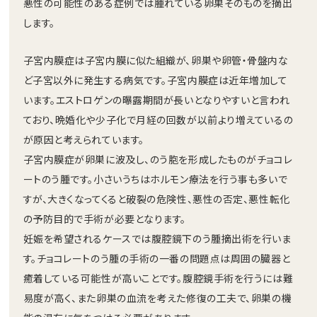
悪性の可能性のある症例では腫れている卵巣そのものを摘出
します。
子宮内膜症は子宮内膜に似た組織が、卵巣や卵管・骨盤内な
ど子宮以外に発生する病気です。子宮内膜症は近年増加して
います。エストロゲンの曝露期間が長いとなりやすいと言われ
ており、晩婚化や少子化で月経の回数が以前より増えているの
が原因と考えられています。
子宮内膜症が卵巣に波及し、のう胞を形成したものがチョコレ
ートのう腫です。小さいうちはホルモン療法を行う事も多いで
すが、大きくなってくると破裂の危険性、悪性の否定、悪性転化
の予防目的で手術が必要となります。
妊娠を希望されるケースでは腹腔鏡下のう腫摘出術を行いま
す。チョコレートのう腫の手術の一番の問題点は周囲の臓器と
癒着している可能性が高いことです。腹腔鏡手術を行うには難
易度が高く、また卵巣の血流を考えた修復の工夫で、卵巣の機