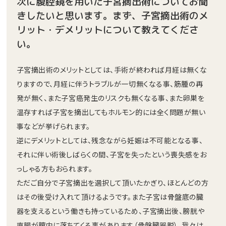
次に腹腔鏡を用いた子宮摘出術についてお聞
きしたいと思います。まず、子宮摘出術のメ
リット・デメリットについて教えてくださ
い。
子宮摘出術のメリットとしては、手術が終われば月経は無くな
りますので、月経に伴うトラブルが一切無くなる事、筋腫の再
発が無く、また子宮癌発生のリスクも無くなる事、また卵巣を
温存すれば子宮を摘出してもホルモン的には全く問題が無い
事などが挙げられます。
逆にデメリットとしては、残念ながら妊娠は不可能となる事、
それに伴い術後しばらくの間、子宮を失ったという喪失感をお
っしゃる方もおられます。
ただご自分で子宮摘出を選択して頂いたかぎり、ほとんどの方
はその後受け入れて頂けるようです。また子宮は骨盤底の臓
器を支えるという働きも持っているため、子宮摘出後、膀胱や
直腸が膣内に落ちてくる事があります（骨盤臓器脱）。我々は