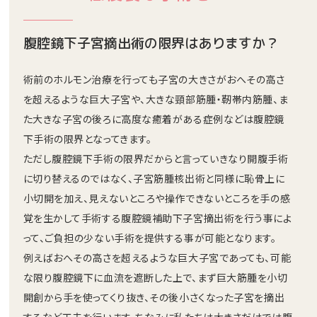
腹腔鏡下子宮摘出術の限界はありますか？
術前のホルモン治療を行っても子宮の大きさがおへその高さ
を超えるような巨大子宮や、大きな頸部筋腫・靭帯内筋腫、ま
た大きな子宮の後ろに高度な癒着がある症例などは腹腔鏡
下手術の限界となってきます。
ただし腹腔鏡下手術の限界だからと言っていきなり開腹手術
に切り替えるのではなく、子宮筋腫核出術と同様に恥骨上に
小切開を加え、見えないところや操作できないところを手の感
覚を生かして手術する腹腔鏡補助下子宮摘出術を行う事によ
って、ご負担の少ない手術を提供する事が可能となります。
例えばおへその高さを超えるような巨大子宮であっても、可能
な限り腹腔鏡下に血流を遮断した上で、まず巨大筋腫を小切
開創から手を使ってくり抜き、その後小さくなった子宮を摘出