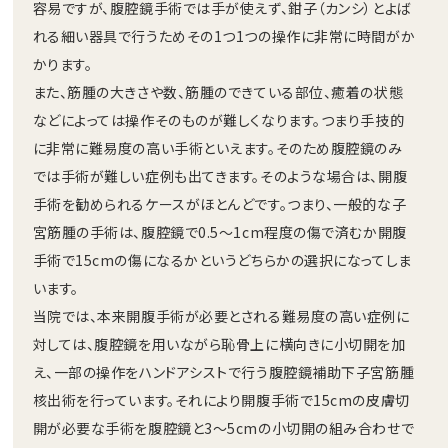
容易ですが、腹腔鏡手術では手が使えず、鉗子（カンシ）とよば
れる細い器具で行うためその1つ1つの操作に非常に時間がか
かります。
また、筋腫の大きさや数、筋腫のできている部位、癒着の状態
などによっては操作そのものが難しくなります。つまり手技的
に非常に難易度の高い手術といえます。そのため腹腔鏡のみ
では手術が難しい症例も出てきます。そのような場合は、開腹
手術を勧められるケースがほとんどです。つまり、一般的な子
宮筋腫の手術は、腹腔鏡で0.5～1cm程度の傷で済むか開腹
手術で15cmの傷になるかというどちらかの選択になってしま
います。
当院では、本来開腹手術が必要とされる難易度の高い症例に
対しては、腹腔鏡を用いながら恥骨上に横向きに小切開を加
え、一部の操作をハンドアシストで行う腹腔鏡補助下子宮筋腫
核出術を行っています。それにより開腹手術で15cmの皮膚切
開が必要な手術を腹腔鏡と3～5cmの小切開の組み合わせで