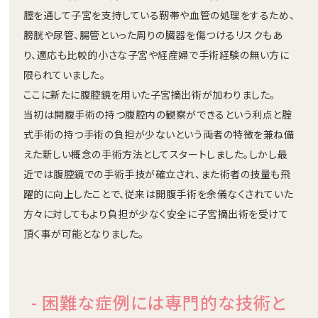
膣を通して子宮を支持している靭帯や血管の処理をするため、
膀胱や尿管、腸管といった周りの臓器を傷つけるリスクもあ
り、適応も比較的小さな子宮や経産婦で手術経験の無い方に
限られていました。
ここに新たに腹腔鏡を用いた子宮摘出術が加わりました。
当初は開腹手術の持つ腹腔内の観察ができるという利点と腟
式手術の持つ手術の負担が少ないという両者の特徴を兼ね備
えた新しい概念の手術方法としてスタートしました。しかし最
近では腹腔鏡での手術手技が確立され、また術者の技量も飛
躍的に向上したことで、従来は開腹手術を余儀なくされていた
方々に対してもより負担が少なく安全に子宮摘出術を受けて
頂く事が可能となりました。
- 困難な症例には専門的な技術と