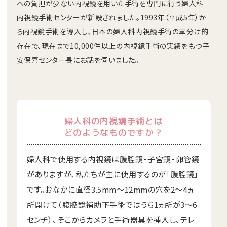
への負担が少ない内視鏡を用いた手術を専門に行う婦人科
内視鏡手術センターが新設されました。1993年（平成5年）か
ら内視鏡手術を導入し、日本の婦人科内視鏡手術の草分け的
存在で、現在まで10,000件以上の内視鏡手術の実績をもつ子
安保喜センター長にお話を伺いました。
婦人科の内視鏡手術とは
どのようなものですか？
婦人科で使用する内視鏡は腹腔鏡・子宮鏡・卵管鏡
がありますが、私たちが主に使用するのが「腹腔鏡」
です。おなかに直径3.5mm～12mmの穴を2～4ヵ
所開けて（腹腔鏡補助下手術ではうち1ヵ所が3～6
センチ）、そこからカメラと手術器具を挿入し、テレ