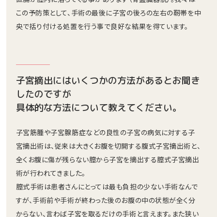
この予防策として、手術の最後に子宮の後ろの左右の靭帯を中
央で括り付ける処置を行う事で良好な結果を得ています。
子宮摘出にはいくつかの方法があるとお聞き
したのですが
具体的な方法について教えてください。
子宮筋腫や子宮腺筋症などの良性の子宮の病気に対する子
宮摘出術は、従来は大きくお腹を切開する腹式子宮摘出術と、
全くお腹に傷が残らない膣から子宮を摘出する膣式子宮摘出
術が行われてきました。
膣式手術は患者さんにとっては最も負担の少ない手術なんで
すが、手術前や手術が終わった後のお腹の中の状態が全く分
からない、言わば子宮を取るだけの手術と言えます。また狭い