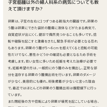
子宮筋腫以外の婦人科系の病気についても教
えて頂けますか?
卵巣は、子宮の左右に1つずつある親指大の臓器です。卵巣の
う腫は卵巣にできた袋状の腫瘍に液体などがたまる病気で、
自覚症状が出にくく、健診で偶然見つかることも多いです。捻
転や破裂を起こすと激痛をきたし緊急手術が必要となる恐れ
もあります。卵巣のう腫が5～6ｃｍを超えてくると捻転の可能
性だけでなく、悪性かどうかの確認も必要となるため手術を
考慮します。若い女性に多いため妊娠を考えた治療が必要で
す。妊娠希望の方は、一般的にのう腫のみを摘出し、正常な部
分を温存する卵巣のう腫摘出術を行います。卵巣のダメージ
が少なく、美容的にも優れ、術後癒着が少ないと言った理由
で、最近ではほとんどの卵巣のう腫摘出術は腹腔鏡下に行っ
ています。
また閉経後の方や捻転により卵巣が壊死を起こしている場合、