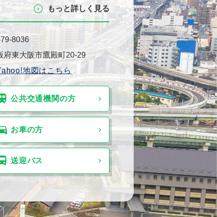
もっと詳しく⾒る
79-8036
阪府東⼤阪市鷹殿町20-29
Yahoo!地図はこちら
公共交通機関の⽅
お⾞の⽅
送迎バス