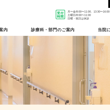
⽉〜⾦/8:00〜11:00、13:30〜16:00
受付
⼟曜⽇/8:00〜11:00
時間
⽇曜・祝⽇は休診
案内
診療科・部⾨のご案内
当院