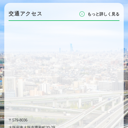
交通アクセス
もっと詳しく⾒る
〒579-8036
⼤阪府東⼤阪市鷹殿町20-29