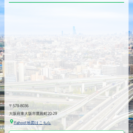
〒579-8036
⼤阪府東⼤阪市鷹殿町20-29
Yahoo!地図はこちら