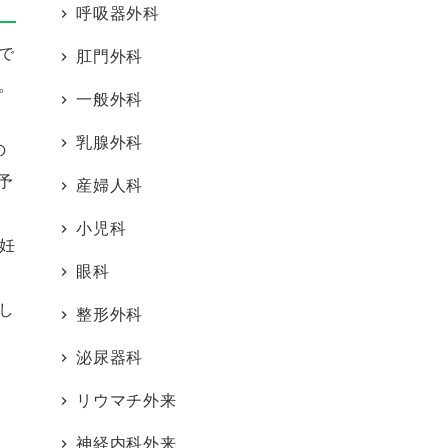
呼吸器外科
で
肛門外科
。
一般外科
乳腺外科
の
予
産婦人科
小児科
妊
眼科
し
整形外科
泌尿器科
リウマチ外来
神経内科外来