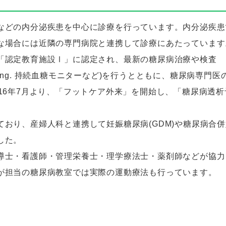
などの内分泌疾患を中心に診療を行っています。内分泌疾患
な場合には近隣の専門病院と連携して診療にあたっています
「認定教育施設Ⅰ」に認定され、最新の糖尿病治療や検査
e monitoring. 持続血糖モニターなど)を行うとともに、糖尿病専門医
16年7月より、「フットケア外来」を開始し、「糖尿病透析
おり、産婦人科と連携して妊娠糖尿病(GDM)や糖尿病合併
した。
導士・看護師・管理栄養士・理学療法士・薬剤師などが協力
が担当の糖尿病教室では実際の運動療法も行っています。