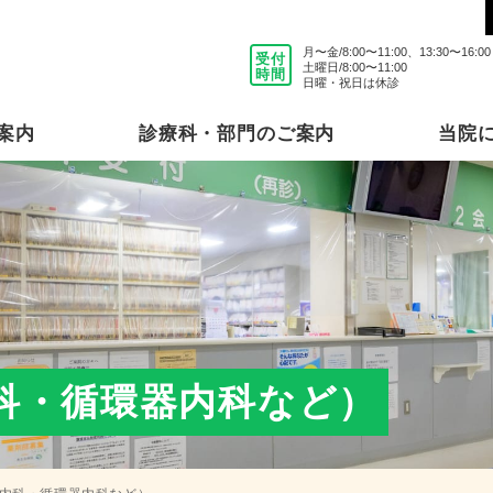
⽉〜⾦/8:00〜11:00、13:30〜16:00
受付
⼟曜⽇/8:00〜11:00
時間
⽇曜・祝⽇は休診
案内
診療科・部⾨のご案内
当院
科・循環器内科など）